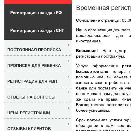
Временная регист
Регистрация граждан РФ
Обновление страницы: 05.0
Наша организация
решает 
Регистрация граждан СНГ
Башкортостане
для ж
иностранцев.
ПОСТОЯННАЯ ПРОПИСКА
Внимание!
Наш центр не
регистраций постфактум.
ПРОПИСКА ДЛЯ РЕБЕНКА
Услуга оформления
рег
Башкортостане
теперь 
помощью нее, вы можете з
РЕГИСТРАЦИЯ ДЛЯ РВП
записать своего ребенка в
банке или поставить на уч
не помешает вам для получе
ОТВЕТЫ НА ВОПРОСЫ
же сдачи на права. Инач
Башкортостане позволит вам
более успешным.
ЦЕНА РЕГИСТРАЦИИ
Срок получения услуги
офи
обращении к нам, состав
ОТЗЫВЫ КЛИЕНТОВ
подготовке и оформлению 