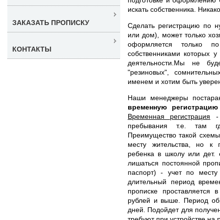
искать собственника. Никак
ЗАКАЗАТЬ ПРОПИСКУ
Сделать регистрацию по н
или дом), может только хо
оформляется только 
КОНТАКТЫ
собственниками которых у
деятельности.Мы не буд
"резиновых", сомнительн
именем и хотим быть уверен
Наши менеджеры постара
временную регистраци
Временная регистрация
- 
пребывания т.е. там г
Преимущество такой схемы 
месту жительства, но к 
ребенка в школу или дет.
лишаться постоянной проп
паспорт) - учет по месту
длительный период време
прописке проставляется 
рублей и выше. Период об
дней. Подойдет для получен
требуют при устройстве на 